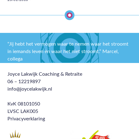
Ondernemerscoaching
,
PR
,
Realisatie
communicatie
,
Zorgondernemers
“Jij hebt het vermogen waar te nemen waar het stroomt
in iemands leven èn waar het niet stroomt.” Marcel,
collega
Joyce Lakwijk Coaching & Retraite
06 – 12219897
info@joycelakwijk.nl
KvK 08101050
LVSC LAK005
Privacyverklaring