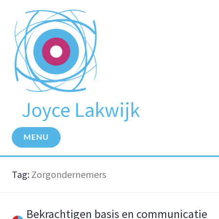
Meteen
naar
de
inhoud
Joyce Lakwijk
MENU
Tag:
Zorgondernemers
Bekrachtigen basis en communicatie
CASES