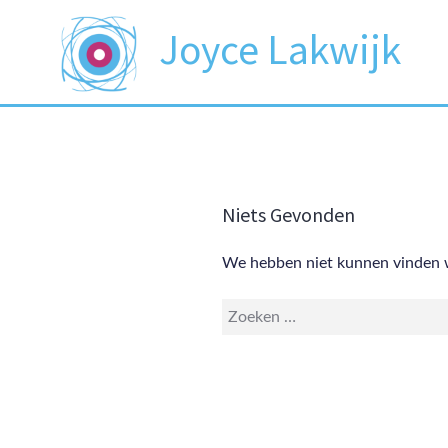
Meteen
Joyce Lakwijk
naar
de
inhoud
Niets Gevonden
We hebben niet kunnen vinden w
Zoeken
op: