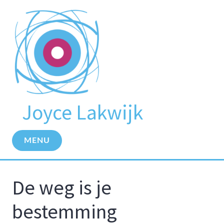
Meteen
naar
de
inhoud
Joyce Lakwijk
MENU
De weg is je
BLOG
HART
EN
bestemming
ZIEL