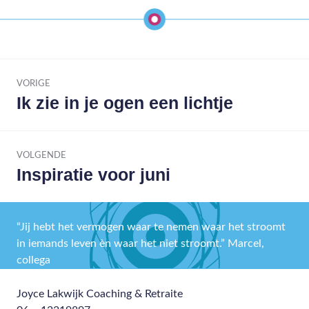
eenvoud
,
Geluk
,
wandelen
Bericht
navigatie
VORIGE
Ik zie in je ogen een lichtje
Vorig
bericht:
VOLGENDE
Inspiratie voor juni
Volgend
bericht:
“Jij hebt het vermogen waar te nemen waar het stroomt
in iemands leven èn waar het niet stroomt.” Marcel,
collega
Joyce Lakwijk Coaching & Retraite