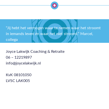
Mysterie
,
Nepal
,
Ritueel
,
Waterritueel
“Jij hebt het vermogen waar te nemen waar het stroomt
in iemands leven èn waar het niet stroomt.” Marcel,
collega
Joyce Lakwijk Coaching & Retraite
06 – 12219897
info@joycelakwijk.nl
KvK 08101050
LVSC LAK005
Privacyverklaring