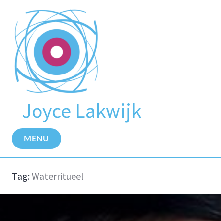
Meteen
naar
de
inhoud
Joyce Lakwijk
MENU
Tag:
Waterritueel